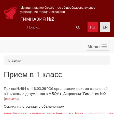
Муниципальное бюджетное общеобразовательное
учреждение города Астрахани
ГИМНАЗИЯ №2
RU
EN
Меню
Главная
Прием в 1 класс
Приказ №494 от 16.03.26 "Об организации приема заявлений
в 1 классы и документов в МБОУ г. Астрахани "Гимназия №2"
(
скачать
)
Ссылка на страницу с объявлением
https://gimnas2.ru/priyom_zayavlenij_v_1yj_klass___20262027_uch