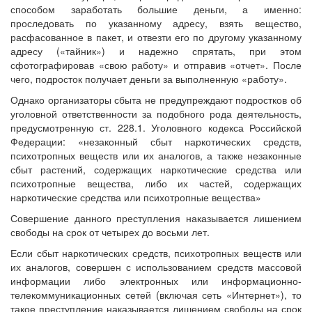
способом заработать большие деньги, а именно:
проследовать по указанному адресу, взять вещество,
расфасованное в пакет, и отвезти его по другому указанному
адресу («тайник») и надежно спрятать, при этом
сфотографировав «свою работу» и отправив «отчет». После
чего, подросток получает деньги за выполненную «работу».
Однако организаторы сбыта не предупреждают подростков об
уголовной ответственности за подобного рода деятельность,
предусмотренную ст. 228.1. Уголовного кодекса Российской
Федерации: «незаконный сбыт наркотических средств,
психотропных веществ или их аналогов, а также незаконные
сбыт растений, содержащих наркотические средства или
психотропные вещества, либо их частей, содержащих
наркотические средства или психотропные вещества»
Совершение данного преступления наказывается лишением
свободы на срок от четырех до восьми лет.
Если сбыт наркотических средств, психотропных веществ или
их аналогов, совершен с использованием средств массовой
информации либо электронных или информационно-
телекоммуникационных сетей (включая сеть «Интернет»), то
такое преступление наказывается лишением свободы на срок